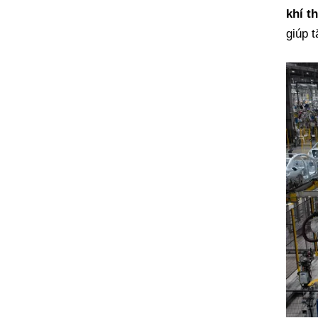
khí t
giúp t