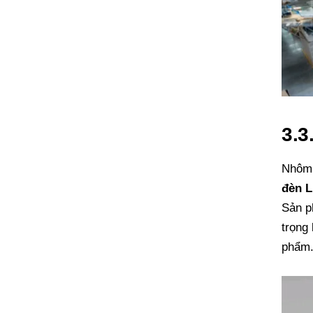
3.3
Nhôm 
đèn 
Sản p
trọng 
phẩm