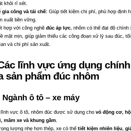
t khỏi rỉ sét.
 gia công và tái chế:
Giúp tiết kiệm chi phí, phù hợp định
n xuất bền vững.
ết hợp với công nghệ
đúc áp lực
, nhôm có thể đạt độ chính
bề mặt mịn, giúp giảm thiểu các công đoạn xử lý sau đúc, tố
ian và chi phí sản xuất.
 Các lĩnh vực ứng dụng chính
a sản phẩm đúc nhôm
. Ngành ô tô – xe máy
 lĩnh vực ô tô, nhôm đúc được sử dụng cho
vỏ động cơ, hộ
ái, mâm xe và khung gầm
.
rọng lượng nhẹ hơn thép, xe có thể
tiết kiệm nhiên liệu
,
gi