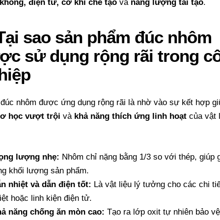
không, điện tử, cơ khí chế tạo
và
năng lượng tái tạo
.
 Tại sao sản phẩm đúc nhôm
ợc sử dụng rộng rãi trong c
hiệp
 đúc nhôm được ứng dụng rộng rãi là nhờ vào sự kết hợp g
cơ học vượt trội
và
khả năng thích ứng linh hoạt
của vật 
.
ọng lượng nhẹ:
Nhôm chỉ nặng bằng 1/3 so với thép, giúp 
ng khối lượng sản phẩm.
n nhiệt và dẫn điện tốt:
Là vật liệu lý tưởng cho các chi tiế
iệt hoặc linh kiện điện tử.
ả năng chống ăn mòn cao:
Tạo ra lớp oxit tự nhiên bảo v