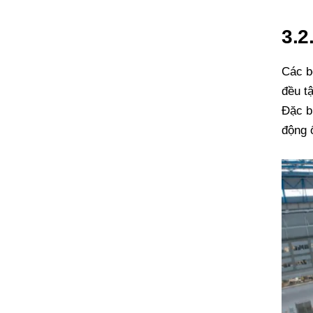
3.2
Các b
đều t
Đặc b
động ổ