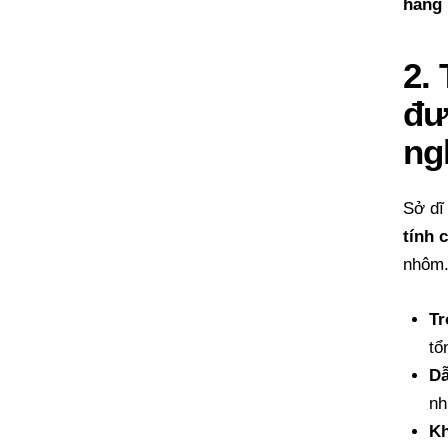
hàng 
2.
đư
ng
Sở dĩ
tính 
nhôm
Tr
tổ
Dẫ
nh
Kh