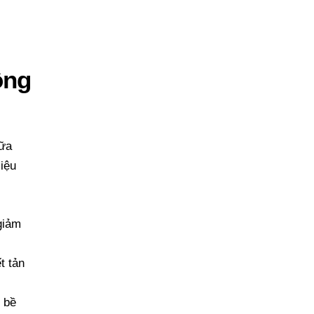
ông
iữa
liệu
giảm
t tản
ệ bề