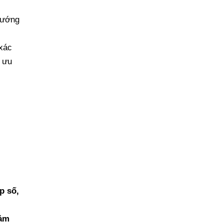
 hướng
 xác
i ưu
p số,
ảm