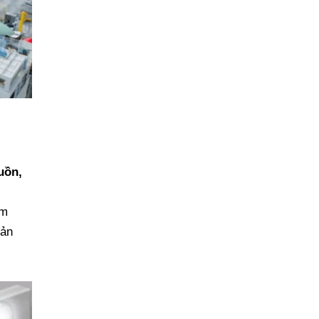
guồn,
ảm
sản