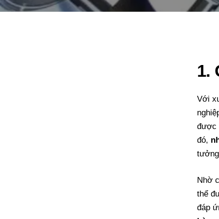
1. 
Với x
nghiệ
được 
đó,
n
tưởng
Nhờ 
thể đ
đáp ứ