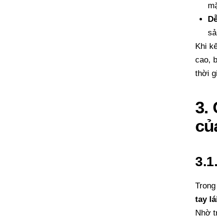
mặ
Dễ
sả
Khi k
cao, 
thời g
3.
củ
3.1
Trong
tay l
Nhờ t