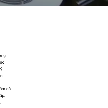
 ứng
 số
lý
n.
hôm có
ấp,
,