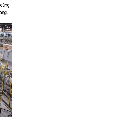
 cũng
nặng.