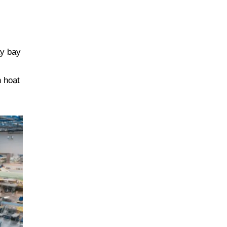
áy bay
n hoạt