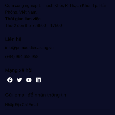
Cụm công nghiệp 1 Thạch Khôi, P. Thạch Khôi, Tp. Hải
Phòng, Việt Nam.
Thời gian làm việc
Thứ 2 đến thứ 7: 8h00 – 17h00
Liên hệ
info@primus-diecasting.vn
(+84) 964 658 958
Mạng xã hội
Gửi email để nhận thông tin