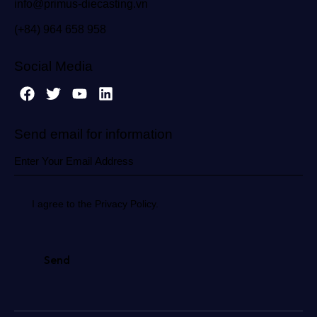
info@primus-diecasting.vn
(+84) 964 658 958
Social Media
Send email for information
I agree to the Privacy Policy.