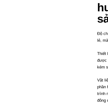
h
s
Độ ch
lẻ, m
Thiết
được 
kém s
Vật l
phần 
trình 
đông 