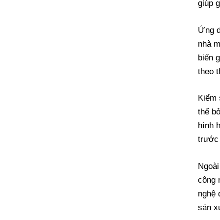
giúp 
Ứng d
nhà m
biến 
theo t
Kiểm 
thể b
hình 
trước
Ngoài
công 
nghệ 
sản x