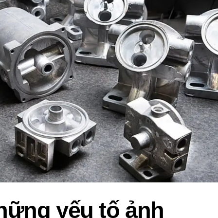
hững yếu tố ảnh