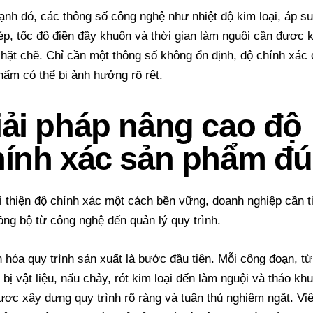
ạnh đó, các thông số công nghệ như nhiệt độ kim loại, áp su
ép, tốc độ điền đầy khuôn và thời gian làm nguội cần được 
chặt chẽ. Chỉ cần một thông số không ổn định, độ chính xác
hẩm có thể bị ảnh hưởng rõ rệt.
iải pháp nâng cao độ
hính xác sản phẩm đ
i thiện độ chính xác một cách bền vững, doanh nghiệp cần t
ồng bộ từ công nghệ đến quản lý quy trình.
 hóa quy trình sản xuất là bước đầu tiên. Mỗi công đoạn, từ
bị vật liệu, nấu chảy, rót kim loại đến làm nguội và tháo kh
ược xây dựng quy trình rõ ràng và tuân thủ nghiêm ngặt. Vi