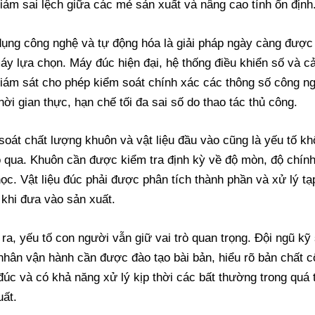
giảm sai lệch giữa các mẻ sản xuất và nâng cao tính ổn định
ụng công nghệ và tự động hóa là giải pháp ngày càng được
áy lựa chọn. Máy đúc hiện đại, hệ thống điều khiển số và 
giám sát cho phép kiểm soát chính xác các thông số công n
hời gian thực, hạn chế tối đa sai số do thao tác thủ công.
soát chất lượng khuôn và vật liệu đầu vào cũng là yếu tố k
ỏ qua. Khuôn cần được kiểm tra định kỳ về độ mòn, độ chín
học. Vật liệu đúc phải được phân tích thành phần và xử lý tạ
 khi đưa vào sản xuất.
 ra, yếu tố con người vẫn giữ vai trò quan trọng. Đội ngũ kỹ
nhân vận hành cần được đào tạo bài bản, hiểu rõ bản chất 
đúc và có khả năng xử lý kịp thời các bất thường trong quá 
uất.