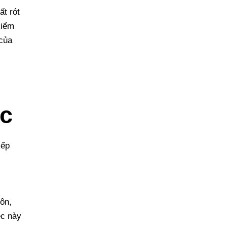
ất rót
kiểm
 của
úc
iếp
uôn,
ệc này