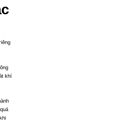
ác
riêng
hông
át khí
hành
 quá
khi