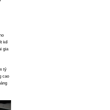
n
ho
ết kế
i gia
m tỷ
ng cao
hàng