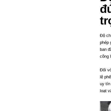
đú
t
Độ ch
phép 
ban đ
công 
Đối v
lệ phế
uy tí
loạt v