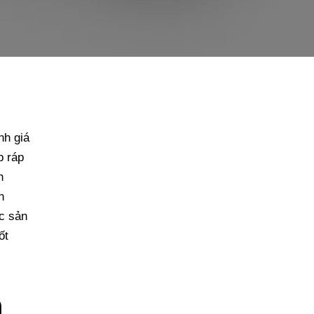
nh giá
p ráp
h
n
ác sản
ốt
m