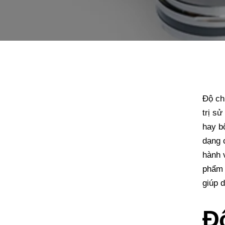
Độ ch
trị sử
hay b
dạng 
hành 
phẩm 
giúp 
Đ