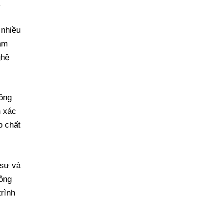
.
 nhiều
cảm
ghệ
hông
h xác
p chất
 sư và
công
trình