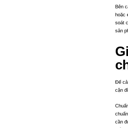
Bên c
hoặc 
soát 
sản p
G
c
Để cả
cận đ
Chuẩn
chuẩn 
cần đ