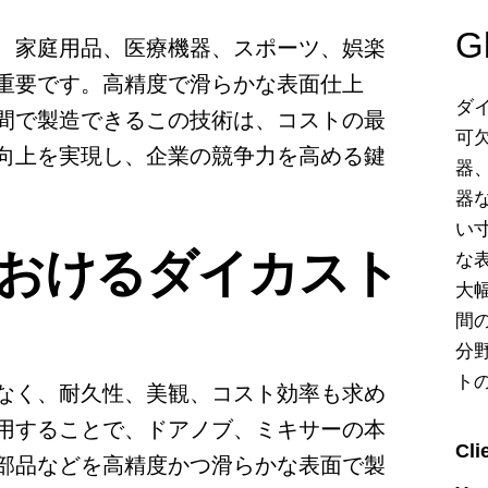
Gl
、家庭用品、医療機器、スポーツ、娯楽
重要です。高精度で滑らかな表面仕上
ダ
間で製造できるこの技術は、コストの最
可
向上を実現し、企業の競争力を高める鍵
器
器
い
おけるダイカスト
な
大
間
分
ト
なく、耐久性、美観、コスト効率も求め
用することで、ドアノブ、ミキサーの本
Cli
部品などを高精度かつ滑らかな表面で製