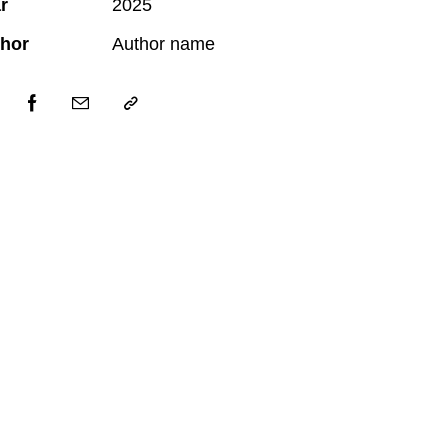
r
2025
hor
Author name