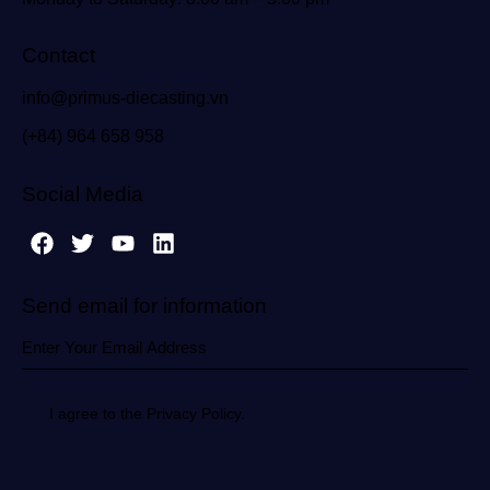
Contact
info@primus-diecasting.vn
(+84) 964 658 958
Social Media
Send email for information
I agree to the Privacy Policy.