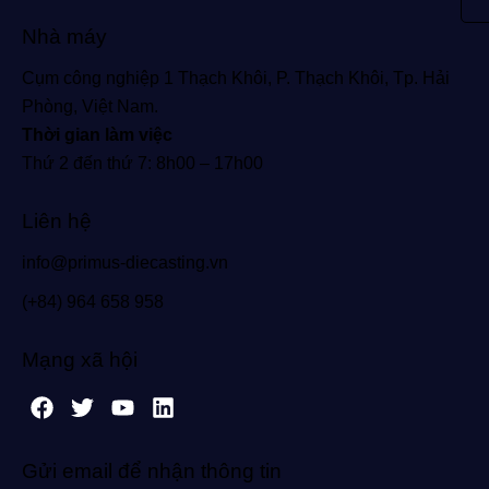
Nhà máy
Cụm công nghiệp 1 Thạch Khôi, P. Thạch Khôi, Tp. Hải
Phòng, Việt Nam.
Thời gian làm việc
Thứ 2 đến thứ 7: 8h00 – 17h00
Liên hệ
info@primus-diecasting.vn
(+84) 964 658 958
Mạng xã hội
Gửi email để nhận thông tin