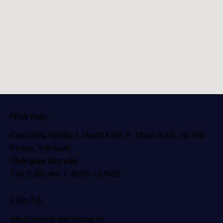
Nhà máy
Cụm công nghiệp 1 Thạch Khôi, P. Thạch Khôi, Tp. Hải
Phòng, Việt Nam.
Thời gian làm việc
Thứ 2 đến thứ 7: 8h00 – 17h00
Liên hệ
info@primus-diecasting.vn