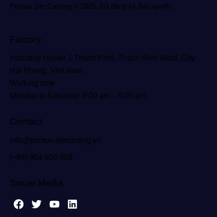
Primus Die Casting © 2025. Đã đăng ký Bản quyền.
Factory
Industrial cluster 1 Thach Khoi, Thach Khoi Ward, City.
Hai Phong, Viet Nam.
Working time
Monday to Saturday: 8:00 am – 5:00 pm
Contact
info@primus-diecasting.vn
(+84) 964 658 958
Social Media